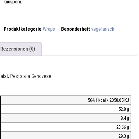
knuspern.
Produktkategorie
Wraps
Besonderheit
vegetarisch
Rezensionen (0)
alat, Pesto alla Genovese
564,1 kcal / 2358,05 KJ
52,8 g
8,4 g
20,66 g
29,3 g