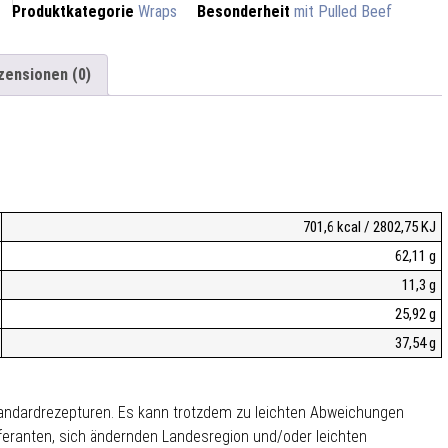
Produktkategorie
Wraps
Besonderheit
mit Pulled Beef
zensionen (0)
701,6 kcal / 2802,75 KJ
62,11 g
11,3 g
25,92 g
37,54 g
Standardrezepturen. Es kann trotzdem zu leichten Abweichungen
feranten, sich ändernden Landesregion und/oder leichten