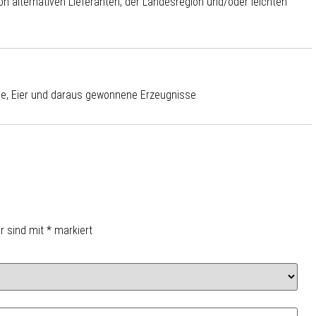
 alternativen Lieferanten, der Landesregion und/oder leichten
se, Eier und daraus gewonnene Erzeugnisse
er sind mit
*
markiert