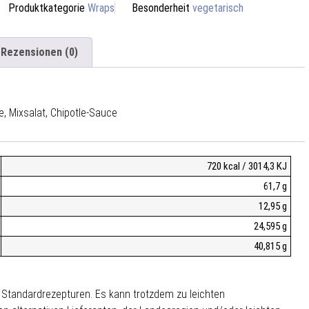
Produktkategorie
Wraps
Besonderheit
vegetarisch
Rezensionen (0)
e, Mixsalat, Chipotle-Sauce
720 kcal / 3014,3 KJ
61,7 g
12,95 g
24,595 g
40,815 g
f Standardrezepturen. Es kann trotzdem zu leichten